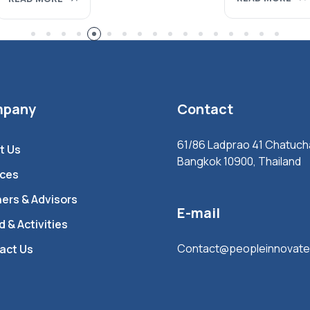
pany
Contact
61/86 Ladprao 41 Chatuch
t Us
Bangkok 10900, Thailand
ices
ners & Advisors
E-mail
 & Activities
Contact@peopleinnovate
act Us