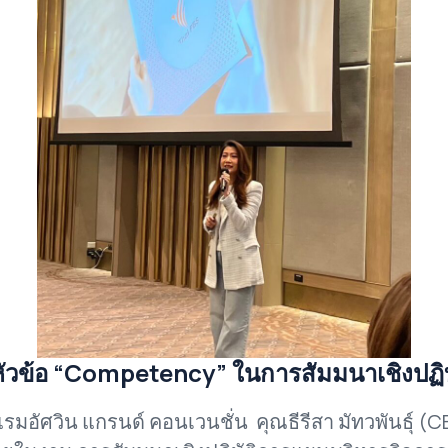
ษหัวข้อ “Competency” ในการสัมมนาเชิงปฏิ
 แกรนด์ คอนเวนชั่น คุณธีรีสา มัทวพันธุ์ (CEO บ