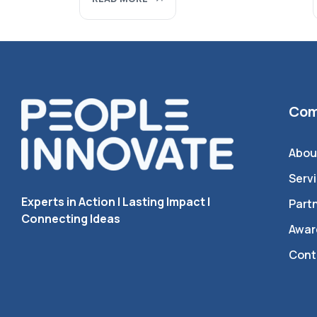
Com
Abou
Serv
Experts in Action I Lasting Impact I
Part
Connecting Ideas
Award
Cont