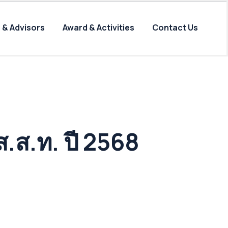
 & Advisors
Award & Activities
Contact Us
.ส.ท. ปี 2568